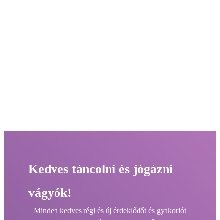
Kedves táncolni és jógázni
vágyók!
Minden kedves régi és új érdeklődőt és gyakorlót