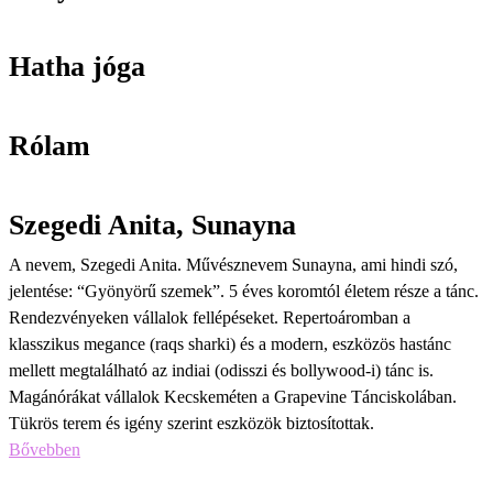
Hatha jóga
Rólam
Szegedi Anita, Sunayna
A nevem, Szegedi Anita. Művésznevem Sunayna, ami hindi szó,
jelentése: “Gyönyörű szemek”. 5 éves koromtól életem része a tánc.
Rendezvényeken vállalok fellépéseket. Repertoáromban a
klasszikus megance (raqs sharki) és a modern, eszközös hastánc
mellett megtalálható az indiai (odisszi és bollywood-i) tánc is.
Magánórákat vállalok Kecskeméten a Grapevine Tánciskolában.
Tükrös terem és igény szerint eszközök biztosítottak.
Bővebben