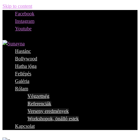
Skip to content
Facebook
Instagram
Youtube
Hastánc
Bollywood
Hatha jóga
Fellépés
Galéria
Rólam
Végzettség
Referenciák
Verseny eredmények
Workshopok, önálló estek
Kapcsolat